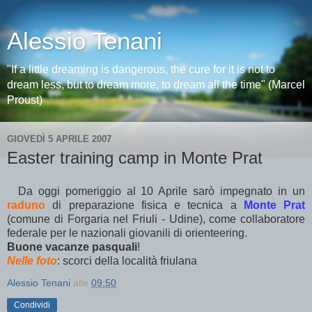
Alessio Tenani
"If a little dreaming is dangerous, the cure for it is not to
dream less, but to dream more, to dream all the time" (Marcel
Proust)
GIOVEDÌ 5 APRILE 2007
Easter training camp in Monte Prat
Da oggi pomeriggio al 10 Aprile sarò impegnato in un
raduno
di preparazione fisica e tecnica a
Monte Prat
(comune di Forgaria nel Friuli - Udine), come collaboratore
federale per le nazionali giovanili di orienteering.
Buone vacanze pasquali
!
Nelle foto
: scorci della località friulana
Alessio Tenani
alle
09:50
Condividi